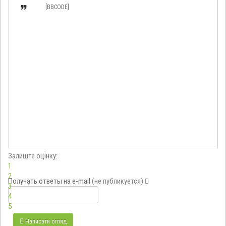

[BBCODE]
Залиште оцінку:
1
2
Получать ответы
на e-mail
(не публикуется)
3
4
5
Написати огляд