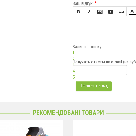
Ваш відгук:
*






Залиште оцінку:
1
2
Получать ответы
на e-mail
(не пу
3
4
5
Написати огляд
РЕКОМЕНДОВАНІ ТОВАРИ