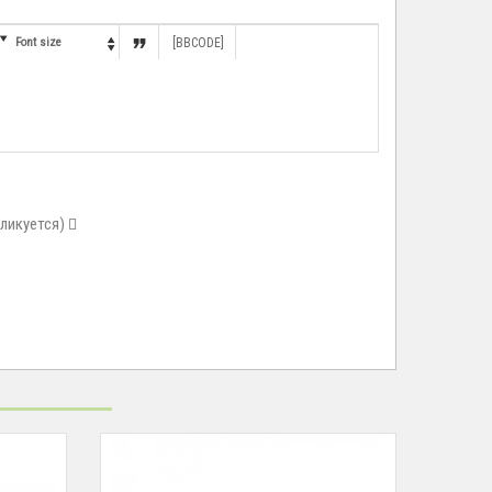


Font size
[BBCODE]

бликуется)