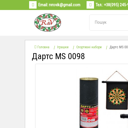
Email:
rvrovik@gmail.com
Тел.:
+38(095) 245-
Головна
Іграшки
Спортивні набори
Дартс МS 00
Дартс МS 0098