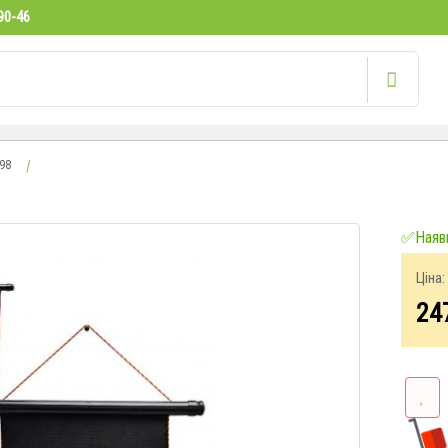
90-46
98
✅Наявн
Ціна:
24