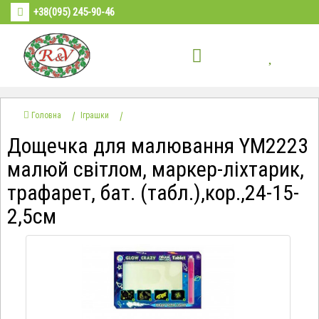
+38(095) 245-90-46
Головна
Іграшки
Дощечка для малювання YM2223
малюй світлом, маркер-ліхтарик,
трафарет, бат. (табл.),кор.,24-15-
2,5см