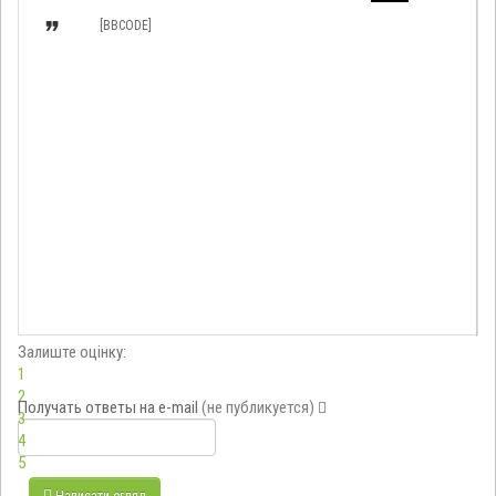

[BBCODE]
Залиште оцінку:
1
2
Получать ответы
на e-mail
(не публикуется)
3
4
5
Написати огляд