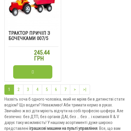
ТРАКТОР ПРИЧІП З
БОЧЕЧКАМИ 007/5
245.44
ГРН
1
2
3
4
5
6
7
>
>|
Назвіть хоча б одного чоловіка, який не мріяв би в дитинстві стати
водієм? Що водити? Неважливо! Аби тримати кермо в руках.
Звичайно ж всі діти мріють відчути на собі професію шофера. Але
безпечно: без ДТП, без органів ДАІ, без ... без ... і компанія R & V
дарує таку можливість! У нашому асортименті дуже широко
представлені
іграшкові машини на пульті управління
. Все, що вам