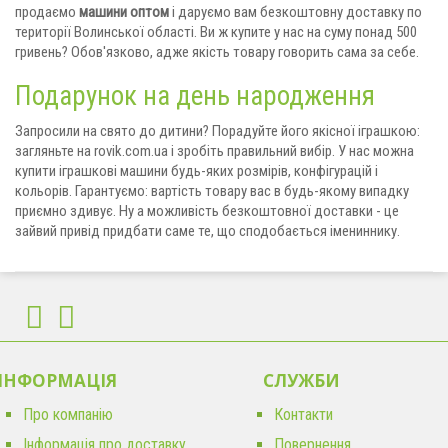
продаємо
машини оптом
і даруємо вам безкоштовну доставку по
території Волинської області. Ви ж купите у нас на суму понад 500
гривень? Обов'язково, адже якість товару говорить сама за себе.
Подарунок на день народження
Запросили на свято до дитини? Порадуйте його якісної іграшкою:
загляньте на rovik.com.ua і зробіть правильний вибір. У нас можна
купити іграшкові машини будь-яких розмірів, конфігурацій і
кольорів. Гарантуємо: вартість товару вас в будь-якому випадку
приємно здивує. Ну а можливість безкоштовної доставки - це
зайвий привід придбати саме те, що сподобається імениннику.
ІНФОРМАЦІЯ
CЛУЖБИ
Про компанію
Контакти
Інформація про доставку
Повернення