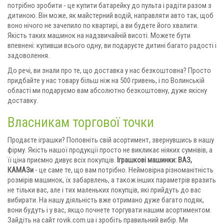
потрібно зробити - це купити батарейку до пульта і радіти разом з
дитиною. Він може, як майстерний водій, направляти авто так, щоб
воно нічого не зачепило по квартирі, а ви будете його хвалити.
Якість таких машинок на надзвичайній висоті. Можете бути
впевнені: купивши всього одну, ви подаруєте дитині багато радості і
задоволення.
До речі, ви знали про те, що доставка у нас безкоштовна? Просто
придбайте у нас товару більш ніж на 500 гривень, і по Волинській
області ми подаруємо вам абсолютно безкоштовну, дуже якісну
доставку.
Власникам торгової точки
Продаєте іграшки? Поповніть свій асортимент, звернувшись в нашу
фірму. Якість нашої продукції просто не викликає ніяких сумнівів, а
її ціна приємно дивує всіх покупців.
Іграшкові машинки: ВАЗ,
КАМАЗи
- це саме те, що вам потрібно. Неймовірна різноманітність
розмірів машинок, їх забарвлень, а також інших параметрів вразить
не тільки вас, але і тих маленьких покупців, які прийдуть до вас
вибирати. На нашу діяльність вже отримано дуже багато подяк,
вони будуть і у вас, якщо почнете торгувати нашим асортиментом.
Зайдіть на сайт rovik.com.ua і зробіть правильний вибір. Ми