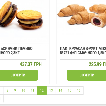
ЬСИНЧИК ПЕЧИВО
ПАК_КРУАСАН ФРУКТ МІК
НОГО 2,3КГ
№721 Ф/П СМАЧНОГО 1,5К
437.37 ГРН
225.99 
КУПИТИ
КУПИТИ
<
8
9
10
11
12
13
14
15
16
|