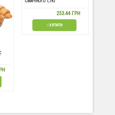
СМАЧНОГО 1,7КГ
253.44 ГРН
КУПИТИ
С
Г
ГРН