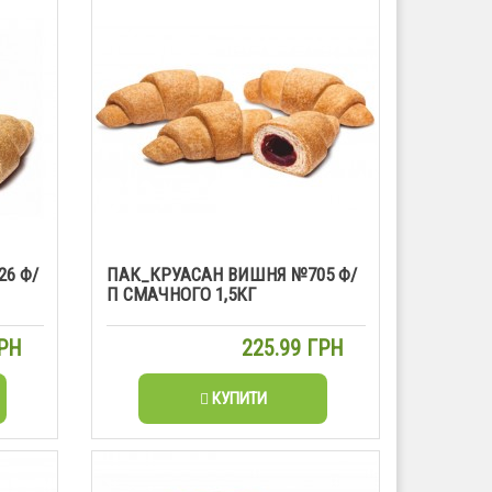
6 Ф/
ПАК_КРУАСАН ВИШНЯ №705 Ф/
П СМАЧНОГО 1,5КГ
ГРН
225.99 ГРН
КУПИТИ