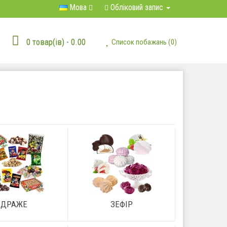
Мова
Обліковий запис
0 товар(ів) - 0.00
Список побажань (0)
ДРАЖЕ
ЗЕФІР