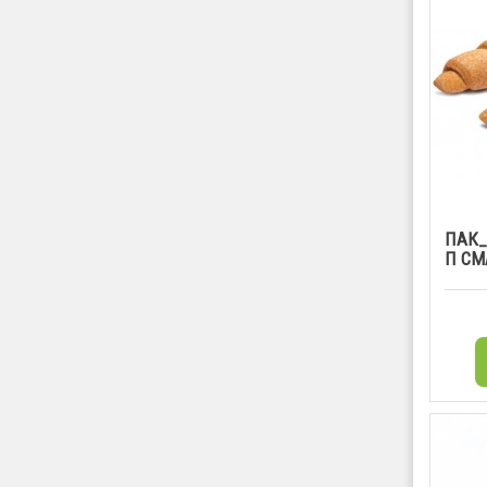
ПАК_
П СМ