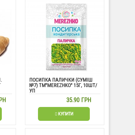
.
ПОСИПКА ПАЛИЧКИ (СУМІШ
Г
№7) ТМ"MEREZHKO" 15Г, 10ШТ/
УП
ГРН
35.90 ГРН
КУПИТИ