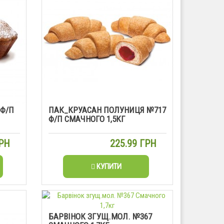
 Ф/П
ПАК_КРУАСАН ПОЛУНИЦЯ №717
Ф/П СМАЧНОГО 1,5КГ
ГРН
225.99 ГРН
КУПИТИ
БАРВІНОК ЗГУЩ.МОЛ. №367