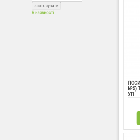
В наявності
ПОСИ
№5) 
УП