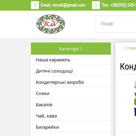
Email:
rvrovik@gmail.com
Тел.:
+38(095) 245-
Категорії
Голо
Наша карамель
Кон
Дитячі солодощі
Кондитерські вироби
Снеки
Бакалія
Чай, кава
Батарейки