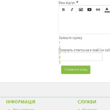
Ваш відгук:
*






Залиште оцінку:
1
2
Получать ответы
на e-mail
(не пу
3
4
5
Написати огляд
ІНФОРМАЦІЯ
CЛУЖБИ