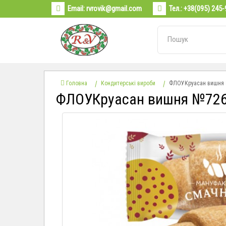
Email:
rvrovik@gmail.com
Тел.:
+38(095) 245-
Головна
Кондитерські вироби
ФЛОУКруасан вишня №
ФЛОУКруасан вишня №726 