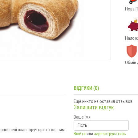
Нова П
Наложе
Обмін 
ВІДГУКИ (0)
Ещё никто не оставил отзывов.
Залишити відгук
Ваше імя:
а наповнені власноруч приготованим
Ввійти
или
зареєструватись