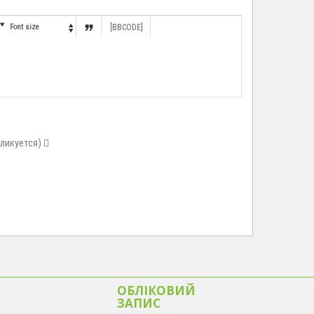


Font size
[BBCODE]

бликуется)
ОБЛІКОВИЙ
ЗАПИС