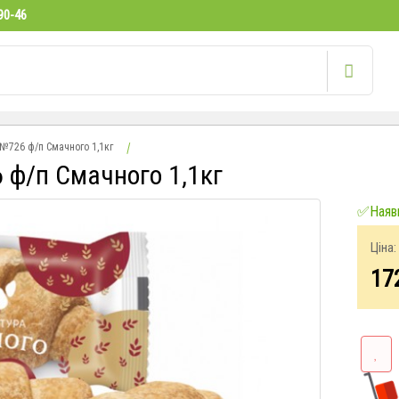
90-46
726 ф/п Смачного 1,1кг
ф/п Смачного 1,1кг
✅Наявн
Ціна:
17