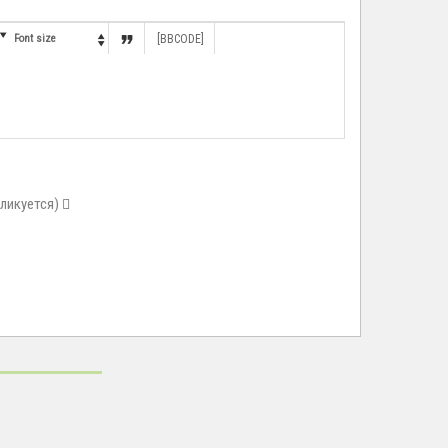


Font size
[BBCODE]

бликуется)