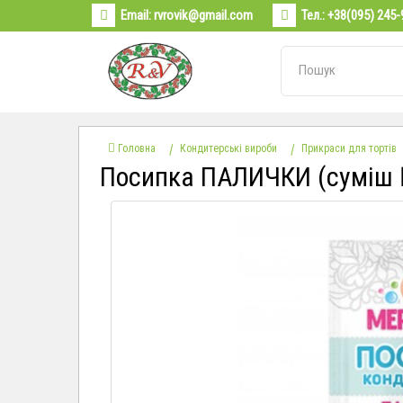
Email:
rvrovik@gmail.com
Тел.:
+38(095) 245-
Головна
Кондитерські вироби
Прикраси для тортів
Посипка ПАЛИЧКИ (суміш 