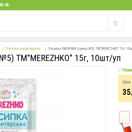
90-46
Посипка кондитерська
Посипка ПАЛИЧКИ (суміш №5) ТМ"MEREZHKO" 15г, 10ш
№5) ТМ"MEREZHKO" 15г, 10шт/уп
✅Наявн
Ціна:
35