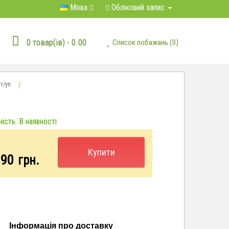
Мова
Обліковий запис
0 товар(ів) - 0.00
Список побажань (0)
т/уп
ість: В наявності
Купити
.90
грн.
Інформація про доставку