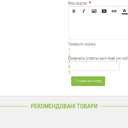
Ваш відгук:
*






Залиште оцінку:
1
2
Получать ответы
на e-mail
(не пу
3
4
5
Написати огляд
РЕКОМЕНДОВАНІ ТОВАРИ