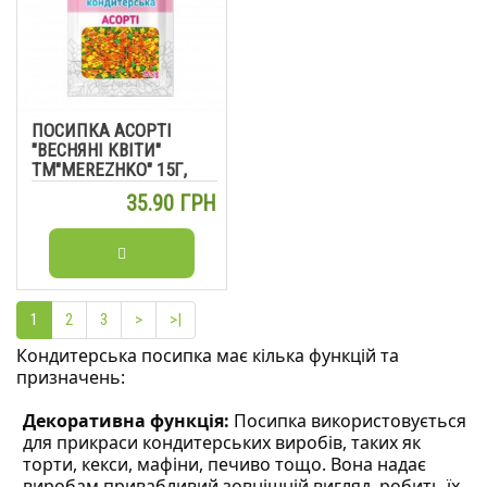
ПОСИПКА АСОРТІ
"ВЕСНЯНІ КВІТИ"
ТМ"MEREZHKO" 15Г,
10ШТ/УП
35.90 ГРН
1
2
3
>
>|
Кондитерська посипка має кілька функцій та
призначень:
Декоративна функція:
Посипка використовується
для прикраси кондитерських виробів, таких як
торти, кекси, мафіни, печиво тощо. Вона надає
виробам привабливий зовнішній вигляд, робить їх