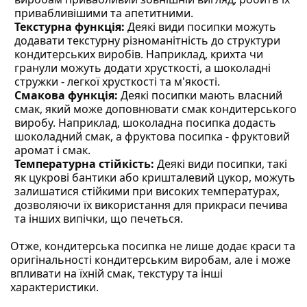
привабливішими та апетитними.
Текстурна функція:
Деякі види посипки можуть
додавати текстурну різноманітність до структури
кондитерських виробів. Наприклад, крихта чи
гранули можуть додати хрусткості, а шоколадні
стружки - легкої хрусткості та м'якості.
Смакова функція:
Деякі посипки мають власний
смак, який може доповнювати смак кондитерського
виробу. Наприклад, шоколадна посипка додасть
шоколадний смак, а фруктова посипка - фруктовий
аромат і смак.
Температурна стійкість:
Деякі види посипки, такі
як цукрові бантики або кришталевий цукор, можуть
залишатися стійкими при високих температурах,
дозволяючи їх використання для прикраси печива
та інших випічки, що печеться.
Отже, кондитерська посипка не лише додає краси та
оригінальності кондитерським виробам, але і може
впливати на їхній смак, текстуру та інші
характеристики.