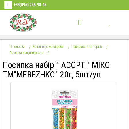
+38(095) 245-90-46
Головна
Кондитерські вироби
Прикраси для тортів
Посипка кондитерська
Посипка набір " АСОРТІ" МІКС
ТМ"MEREZHKO" 20г, 5шт/уп