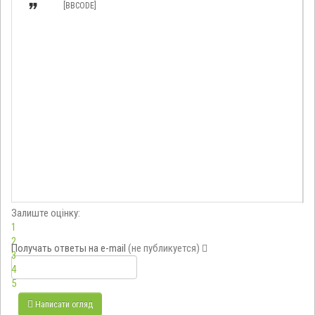

[BBCODE]
Залиште оцінку:
1
2
Получать ответы
на e-mail
(не публикуется)
3
4
5
Написати огляд