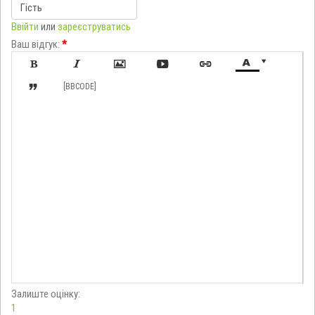
Ввійти
или
зареєструватись
Ваш відгук:
*








[BBCODE]
Залиште оцінку:
1