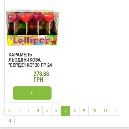
КАРАМЕЛЬ
ЛЬОДЯНИКОВА
"СЕРДЕЧКО" 20 ГР 24
ШТ
278.88
ГРН
|<
<
3
4
5
6
7
8
9
10
11
>
>|