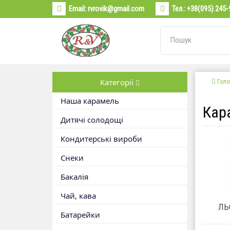
Email:
rvrovik@gmail.com
Тел.:
+38(095) 245-
Категорії
Голо
Наша карамель
Кар
Дитячі солодощі
Кондитерські вироби
Снеки
Бакалія
Чай, кава
ЛЬ
Батарейки