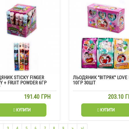
ЯНИК STICKY FINGER
ЛЬОДЯНИК "ВІТРЯК" LOVE 
Y + FRUIT POWDER 6ГР
10ГР 30ШТ
Т
191.40 ГРН
203.10 
КУПИТИ
КУПИТИ
3
4
5
6
7
8
9
>
>|