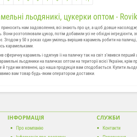
мельні льодяникі, цукерки оптом - Rovi
 приносить нам задоволення, всі знають про це, а щоб довше насолод
. Вони розтоплювали цукор, потім добавили усі не обхідні інгредієнти, 
є. Згодом у 50 х роках один умілець вирішив карамель робити на паличці, 
ись карамельками.
ив сферичну карамель і одягнув її на паличку так на світ з'явився перши
арамельні льодяники на паличках оптом на території всієї України, крім 
е й туди ми впевнені, що наша продукція вам сподобається. Купити льодя
равимо вам товар будь-яким оператором доставки.
ІНФОРМАЦІЯ
CЛУЖБИ
Про компанію
Контакти