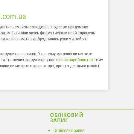
k.com.ua
жуватись смаком солодощів людство придумало
згодом заливали якусь форму і чекали поки карамель
адже він помітив як бруднились руки у дітей які
й льодяник на паличці. У нашому магазині ви можете
представлених льодяників у нас є
своє виробництво
тому
ники ви можете вже сьогодні, просто декілька кліків і
ОБЛІКОВИЙ
ЗАПИС
Обліковий запис