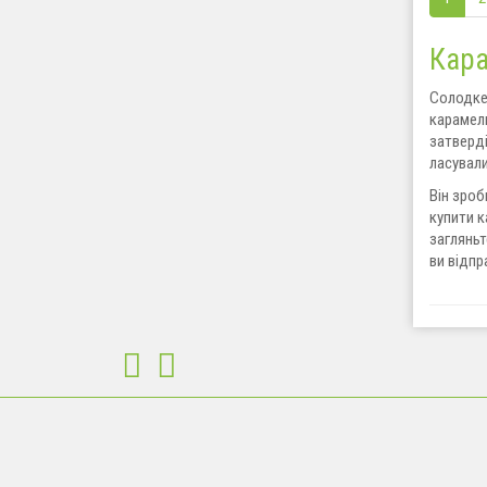
Кара
Солодке
карамель
затверді
ласувал
Він зроб
купити к
загляньт
ви відп