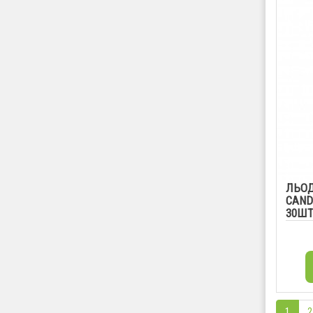
ЛЬОД
CAND
30Ш
1
2