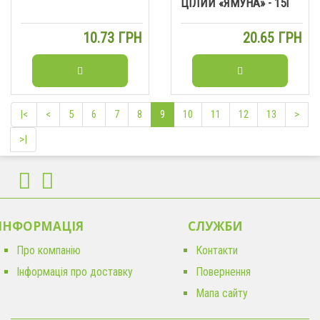
ЦІЛИЙ «ЯМУНА» - 15Г
10.73 ГРН
20.65 ГРН
|<
<
5
6
7
8
9
10
11
12
13
>
>|
ІНФОРМАЦІЯ
CЛУЖБИ
Про компанію
Контакти
Інформація про доставку
Повернення
Мапа сайту