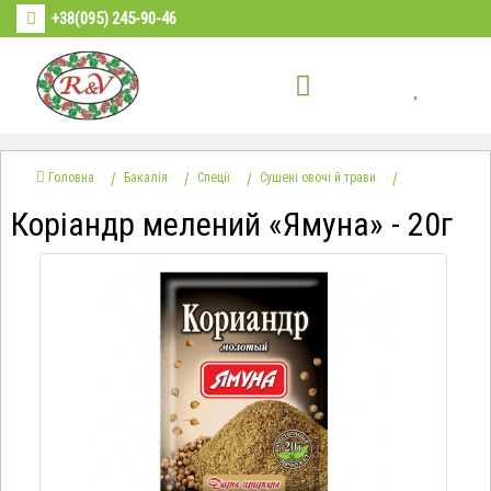
+38(095) 245-90-46
Головна
Бакалія
Спеції
Сушені овочі й трави
Коріандр мелений «Ямуна» - 20г