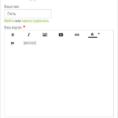
Ваше імя:
Ввійти
или
зареєструватись
Ваш відгук:
*








[BBCODE]