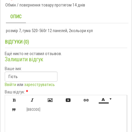
Обмін / повернення товару протягом 14 днів
ОПИС
розмір 7, гума 520-560г 12 панелей, 2кольори кул
ВІДГУКИ (0)
Ещё никто не оставил отзывов.
Залишити відгук
Ваше імя:
Ввійти
или
зареєструватись
Ваш відгук:
*








[BBCODE]