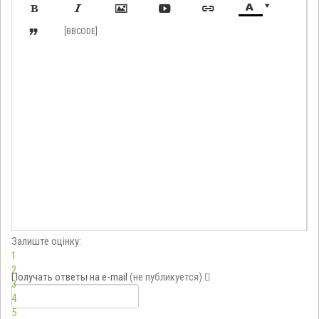








[BBCODE]
Залиште оцінку:
1
2
Получать ответы
на e-mail
(не публикуется)
3
4
5