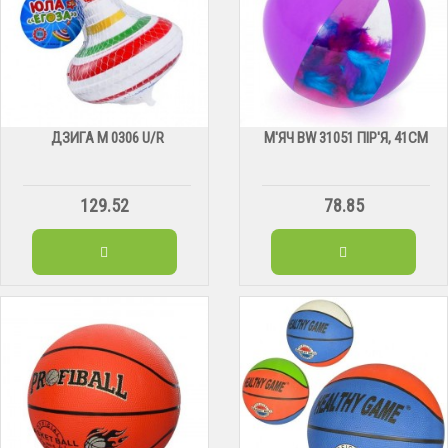
ДЗИГА М 0306 U/R
М'ЯЧ BW 31051 ПІР'Я, 41СМ
129.52
78.85