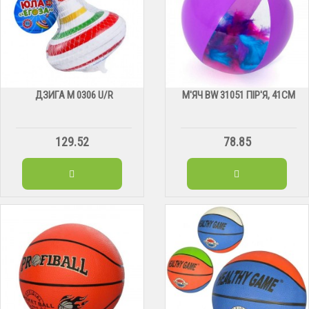
ДЗИГА М 0306 U/R
М'ЯЧ BW 31051 ПІР'Я, 41СМ
129.52
78.85