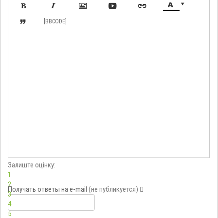








[BBCODE]
Залиште оцінку:
1
2
Получать ответы
на e-mail
(не публикуется)
3
4
5