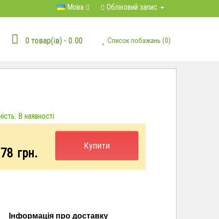
Мова
Обліковий запис
0 товар(ів) - 0.00
Список побажань (0)
ість: В наявності
Купити
.78
грн.
Інформація про доставку