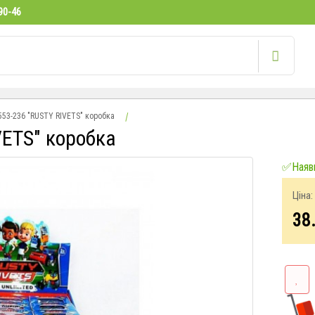
90-46
553-236 "RUSTY RIVETS" коробка
VETS" коробка
✅Наявн
Ціна:
38