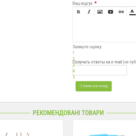
Ваш відгук:
*






Залиште оцінку:
1
2
Получать ответы
на e-mail
(не пу
3
4
5
Написати огляд
РЕКОМЕНДОВАНІ ТОВАРИ