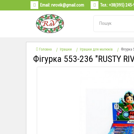
Email:
rvrovik@gmail.com
Тел.:
+38(095) 245-
Головна
Іграшки
Іграшки для малюків
Фігурка 
Фігурка 553-236 "RUSTY RI