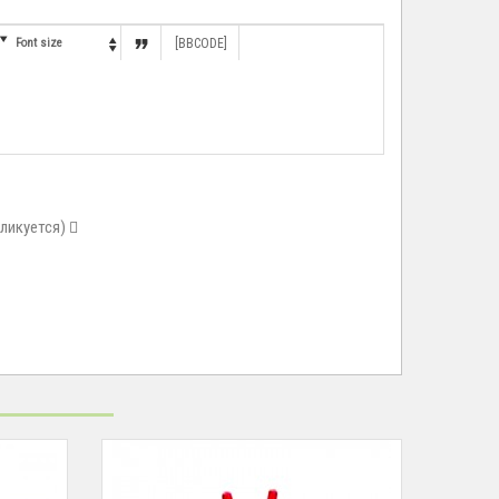


Font size
[BBCODE]

бликуется)