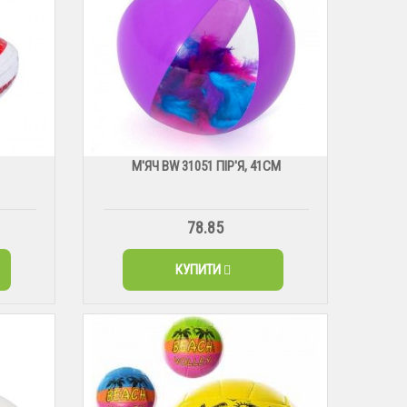
М'ЯЧ BW 31051 ПІР'Я, 41СМ
78.85
КУПИТИ