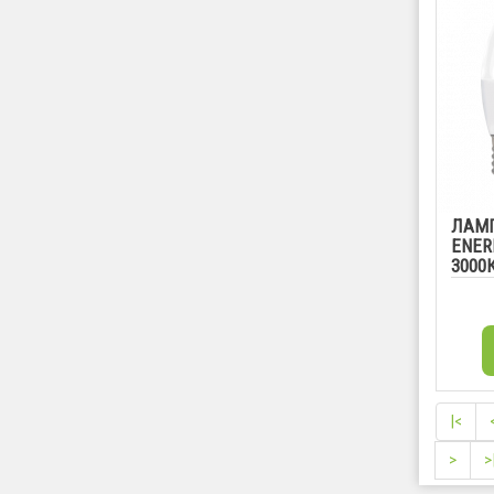
ЛАМП
ENER
3000
|<
>
>