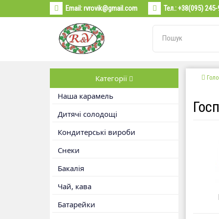
Email:
rvrovik@gmail.com
Тел.:
+38(095) 245-
Категорії
Голо
Наша карамель
Гос
Дитячі солодощі
Кондитерські вироби
Снеки
Бакалія
Чай, кава
Батарейки