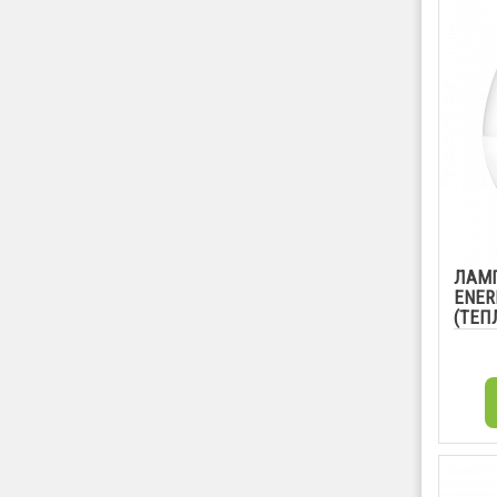
ЛАМП
ENERL
(ТЕП