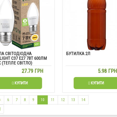
А СВІТОДІОДНА
БУТИЛКА 2Л
LIGHT С37 Е27 7ВТ 600ЛМ
К (ТЕПЛЕ СВІТЛО)
27.79 ГРН
5.98 ГР
КУПИТИ
КУПИТИ
<
6
7
8
9
10
11
12
13
14
|