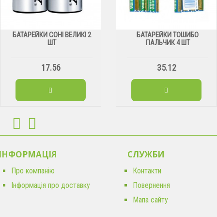
БАТАРЕЙКИ СОНІ ВЕЛИКІ 2
БАТАРЕЙКИ ТОШИБО
ШТ
ПАЛЬЧИК 4 ШТ
17.56
35.12
ІНФОРМАЦІЯ
CЛУЖБИ
Про компанію
Контакти
Інформація про доставку
Повернення
Мапа сайту