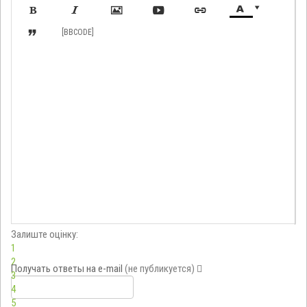








[BBCODE]
Залиште оцінку:
1
2
Получать ответы
на e-mail
(не публикуется)
3
4
5