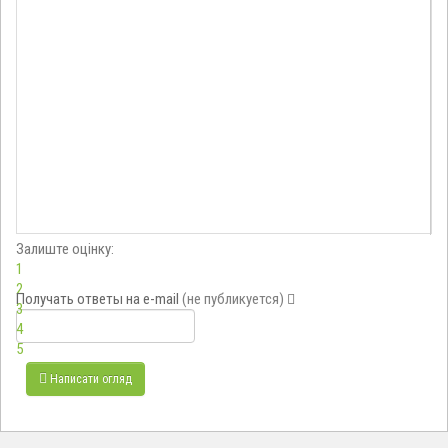
Залиште оцінку:
1
2
Получать ответы
на e-mail
(не публикуется)
3
4
5
Написати огляд