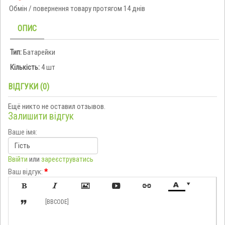
Обмін / повернення товару протягом 14 днів
ОПИС
Тип:
Батарейки
Кількість:
4 шт
ВІДГУКИ (0)
Ещё никто не оставил отзывов.
Залишити відгук
Ваше імя:
Ввійти
или
зареєструватись
Ваш відгук:
*








[BBCODE]