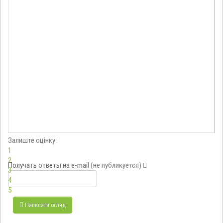
Залиште оцінку:
1
2
Получать ответы
на e-mail
(не публикуется)
3
4
5
Написати огляд