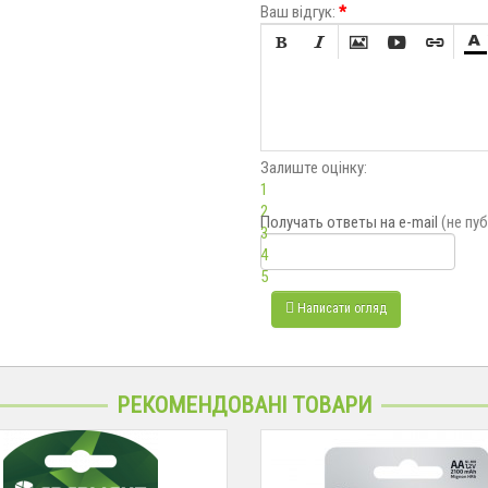
Ваш відгук:
*






Залиште оцінку:
1
2
Получать ответы
на e-mail
(не пу
3
4
5
Написати огляд
РЕКОМЕНДОВАНІ ТОВАРИ