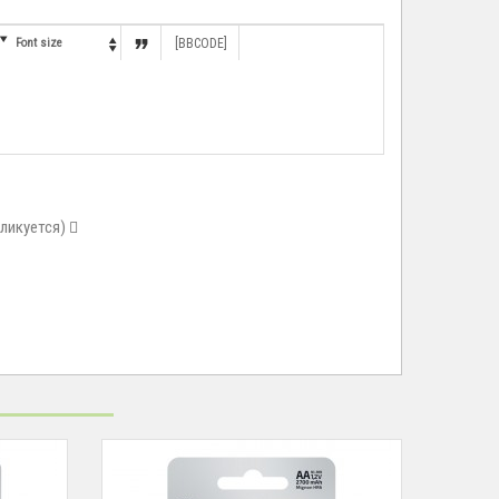


Font size
[BBCODE]

бликуется)