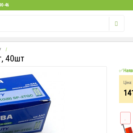
90-46
т
т, 40шт
✅Наявн
Ціна:
14