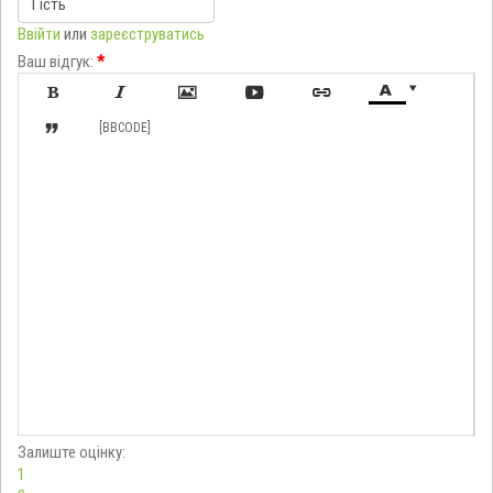
Ввійти
или
зареєструватись
Ваш відгук:
*








[BBCODE]
Залиште оцінку:
1