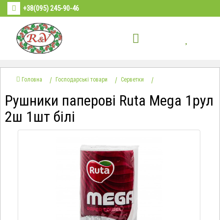
+38(095) 245-90-46
Головна
Господарські товари
Серветки
Рушники паперові Ruta Mega 1рул
2ш 1шт білі