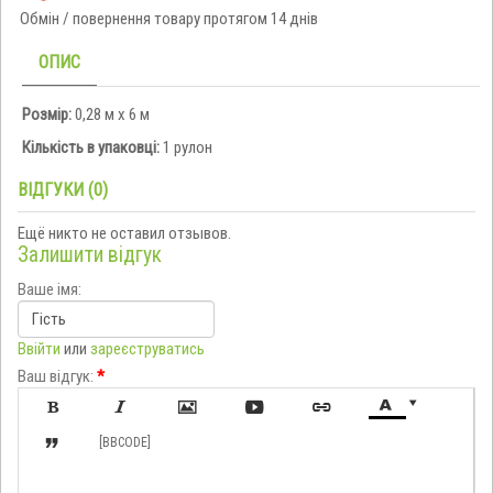
Обмін / повернення товару протягом 14 днів
ОПИС
Розмір:
0,28 м х 6 м
Кількість в упаковці:
1 рулон
ВІДГУКИ (0)
Ещё никто не оставил отзывов.
Залишити відгук
Ваше імя:
Ввійти
или
зареєструватись
Ваш відгук:
*








[BBCODE]