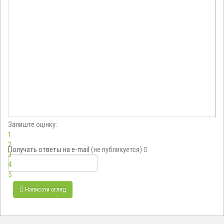
Залиште оцінку:
1
2
Получать ответы
на e-mail
(не публикуется)
3
4
5
Написати огляд