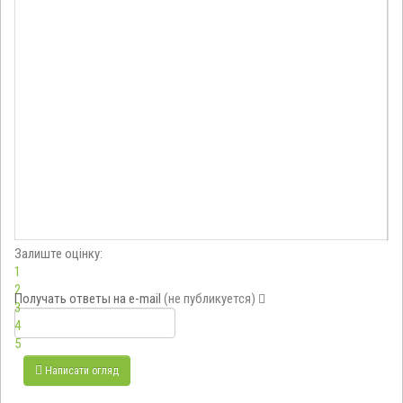
Залиште оцінку:
1
2
Получать ответы
на e-mail
(не публикуется)
3
4
5
Написати огляд