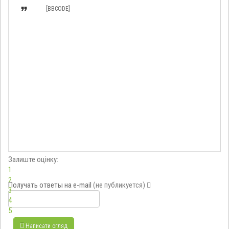

[BBCODE]
Залиште оцінку:
1
2
Получать ответы
на e-mail
(не публикуется)
3
4
5
Написати огляд