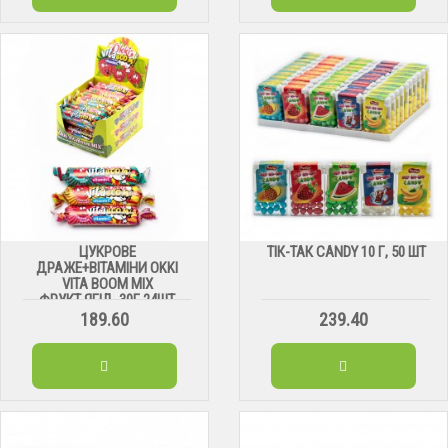
ЦУКРОВЕ
ТІК-ТАК CANDY 10 Г, 50 ШТ
ДРАЖЕ+ВІТАМІНИ OKKI
VITA BOOM MIX
ФРУКТ.ЯГІД. 30Г 24ШТ
189.60
239.40