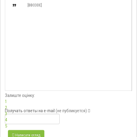

[BBCODE]
Залиште оцінку:
1
2
Получать ответы
на e-mail
(не публикуется)
3
4
5
Написати огляд