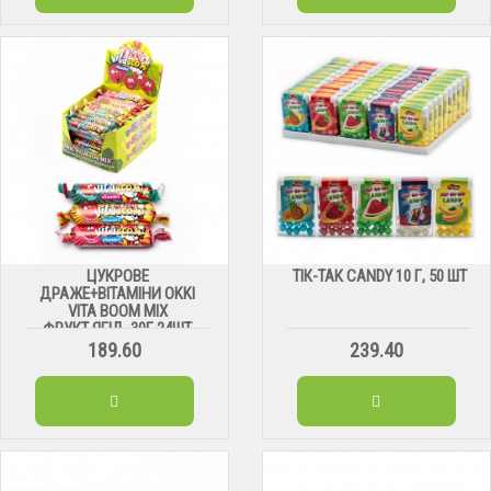
ЦУКРОВЕ
ТІК-ТАК CANDY 10 Г, 50 ШТ
ДРАЖЕ+ВІТАМІНИ OKKI
VITA BOOM MIX
ФРУКТ.ЯГІД. 30Г 24ШТ
189.60
239.40