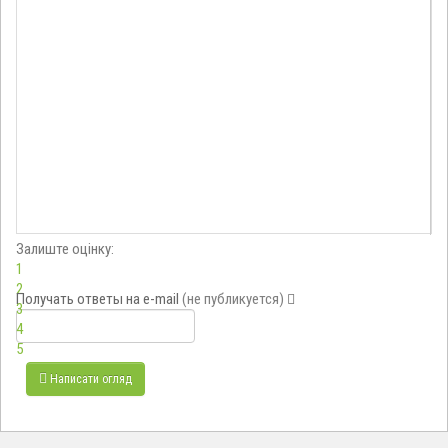
Залиште оцінку:
1
2
Получать ответы
на e-mail
(не публикуется)
3
4
5
Написати огляд