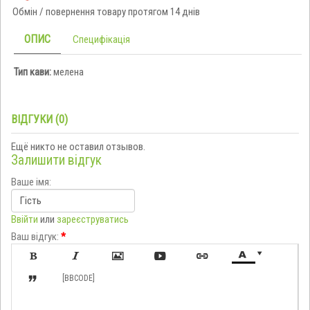
Обмін / повернення товару протягом 14 днів
ОПИС
Специфікація
Тип кави:
мелена
ВІДГУКИ (0)
Ещё никто не оставил отзывов.
Залишити відгук
Ваше імя:
Ввійти
или
зареєструватись
Ваш відгук:
*








[BBCODE]