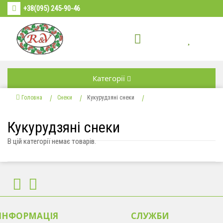
+38(095) 245-90-46
Категорії
Головна
Снеки
Кукурудзяні снеки
Кукурудзяні снеки
В цій категорії немає товарів.
ІНФОРМАЦІЯ
CЛУЖБИ