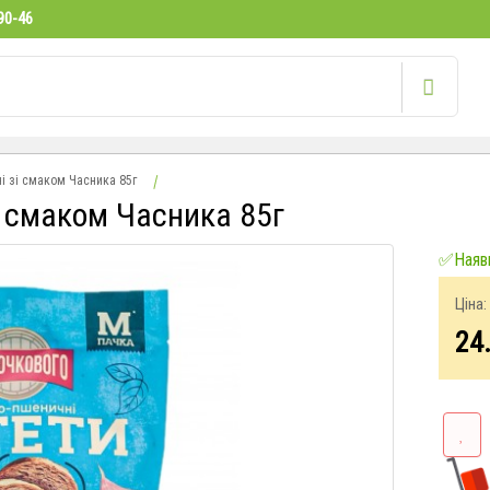
90-46
і зі смаком Часника 85г
і смаком Часника 85г
✅Наявн
Ціна:
24