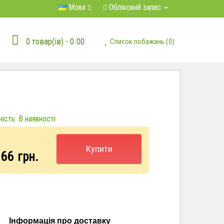
Мова
Обліковий запис
0 товар(ів) - 0.00
Список побажань (0)
ість: В наявності
Купити
.66
грн.
Інформація про доставку