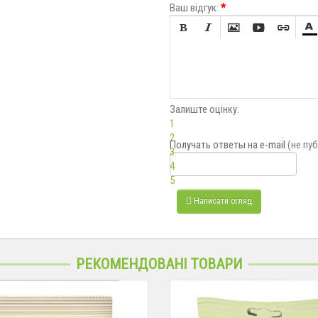
Ваш відгук:
*






Залиште оцінку:
1
2
Получать ответы
на e-mail
(не пу
3
4
5
Написати огляд
РЕКОМЕНДОВАНІ ТОВАРИ