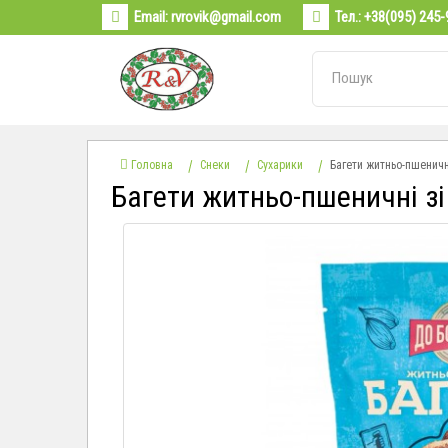
Email:
rvrovik@gmail.com
Тел.:
+38(095) 245-
Головна
Снеки
Сухарики
Багети житньо-пшеничн
Багети житньо-пшеничні з