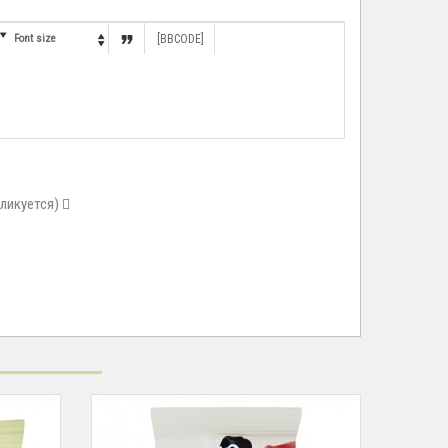


Font size
[BBCODE]

бликуется)