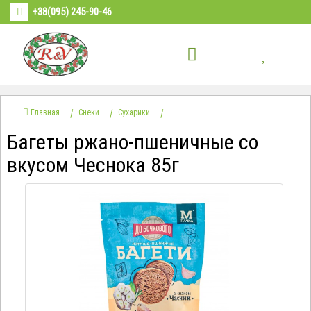
+38(095) 245-90-46
Главная
Снеки
Сухарики
Багеты ржано-пшеничные со
вкусом Чеснока 85г