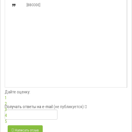

[BBCODE]
Дайте оценку:
1
2
Получать ответы
на e-mail
(не публикуется)
3
4
5
Написать отзыв