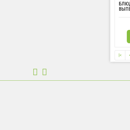
БЛЮД
ВЫП
|<