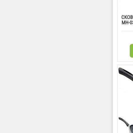
СКОВ
МН-0