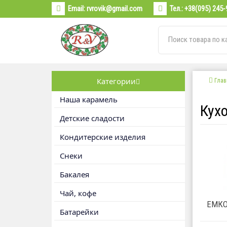
Email:
rvrovik@gmail.com
Тел.:
+38(095) 245-
Категории
Глав
Наша карамель
Кух
Детские сладости
Кондитерские изделия
Снеки
Бакалея
Чай, кофе
ЕМКО
Батарейки