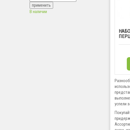
В наличии
НАБО
ПЕРЦ
Разнооб
использ
представ
выполне
успели 
Покупайт
придерж
Ассорти