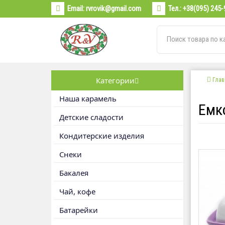
Email:
rvrovik@gmail.com
Тел.:
+38(095) 245-
Категории
Глав
Наша карамель
Емк
Детские сладости
Кондитерские изделия
Снеки
Бакалея
Чай, кофе
Батарейки