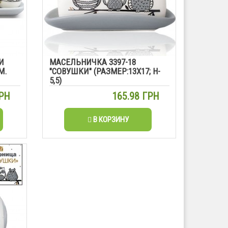
И
МАСЕЛЬНИЧКА 3397-18
М.
"СОВУШКИ" (РАЗМЕР:13Х17; H-
5,5)
ГРН
165.98 ГРН
В КОРЗИНУ