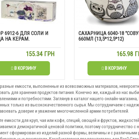
Р 6912-6 ДЛЯ СОЛИ И
САХАРНИЦА 6040-18 "СОВ
А НА КЕРАМ.
660МЛ (13,5*12,5*12)
155.34 ГРН
165.98 
В КОРЗИНУ
В КОРЗИНУ
разные емкости, выполненные из всевозможных материалов, невероятн
овать для хранения продуктов питания. Конечно же, каждый из нас выб
лениями и потребностями. Заглянув в каталог нашего онлайн-магазина,
нных только из высококачественного сырья. Мы сотрудничаем с наде
завоевать доверие и уважение многочисленной армии потребителей.
е емкости для круп, чая или кофе, специй, овощей и фруктов, жидкосте
иваемся демократичной ценовой политики, поэтому сотрудничество с 
мент сформирован из изделий разной формы, величины и с различными