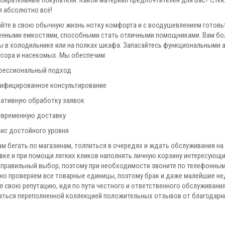
бирательные покупатели. Какой материал предпочтителен для Вас? Стекл
я абсолютно всё!
йте в свою обычную жизнь нотку комфорта и с воодушевлением готовь
енными емкостями, способными стать отличными помощниками. Вам бол
ы в холодильнике или на полках шкафа. Запасайтесь функциональными а
усора и насекомых. Мы обеспечим:
фессиональный подход
ифицированное консультирование
ативную обработку заявок
временную доставку
ис достойного уровня
ам бегать по магазинам, толпиться в очередях и ждать обслуживания н
вке и при помощи легких кликов наполнять личную корзину интересую
 правильный выбор, поэтому при необходимости звоните по телефонным
но проверяем все товарные единицы, поэтому брак и даже малейшие н
л свою репутацию, идя по пути честного и ответственного обслуживан
аться переполненной коллекцией положительных отзывов от благодарн