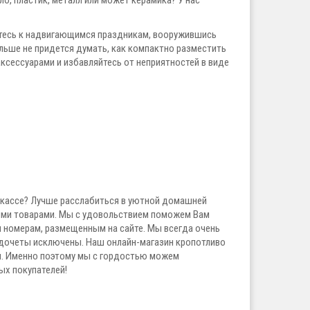
о, пластик, металл или может керамика? У нас
тесь к надвигающимся праздникам, вооружившись
ьше не придется думать, как компактно разместить
ксессуарами и избавляйтесь от неприятностей в виде
а кассе? Лучше расслабиться в уютной домашней
щими товарами. Мы с удовольствием поможем Вам
 номерам, размещенным на сайте. Мы всегда очень
едочеты исключены. Наш онлайн-магазин кропотливо
ия. Именно поэтому мы с гордостью можем
ых покупателей!