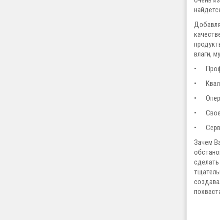
очень из
найдетс
Добавля
качеств
продукт
влаги, м
•
Про
•
Квал
•
Опер
•
Свое
•
Серв
Зачем В
обстано
сделать
тщатель
создава
похваст