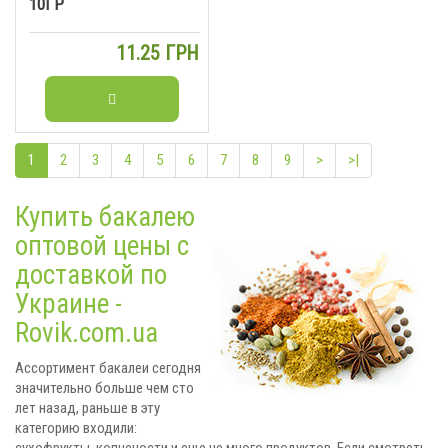
10ГР
11.25 ГРН
1
2
3
4
5
6
7
8
9
>
>|
Купить бакалею
оптовой цены с
доставкой по
Украине -
Rovik.com.ua
Ассортимент бакалеи сегодня
значительно больше чем сто
лет назад, раньше в эту
категорию входили:
сухофрукты, копчености и еще не много продуктов. Если смотреть