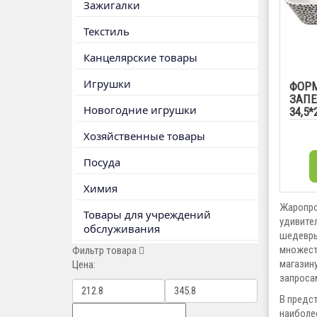
Зажигалки
Текстиль
Канцелярские товары
Игрушки
ФОРМ
ЗАПЕ
Новогодние игрушки
34,5*
Хозяйственные товары
Посуда
Химия
Жаропро
Товары для учреждений
удивите
обслуживания
шедевры
множест
Фильтр товара
магазин
Цена:
запроса
В предс
наиболее