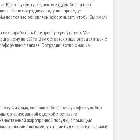
т Вас в глухой тупик, рекомендуем без лишних
дела. Наши сотрудники радушно проведут
 Мы постоянно обновляем ассортимент, чтобы Вы имели
евших заработать безупречную репутацию. Мы
ещенному на сайте. Вам остается лишь определиться с
у оформления заказа. Сотрудничество с нашим
 покупки дома, заварив себе чашечку кофе и удобно
ьны организованной сделкой и оставите
окачественной жаропрочной посуды, с помощью
х изысканными блюдами, которые будут нести организму