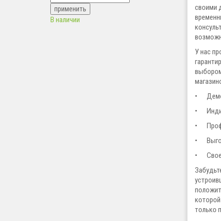
своими 
временн
В наличии
консуль
возможн
У нас п
гаранти
выбором
магазино
•
Демо
•
Инд
•
Проф
•
Выго
•
Свое
Забудьт
устроив
положит
которой
только 