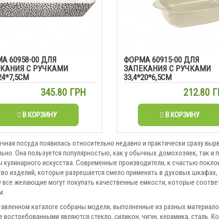
А 60958-00 ДЛЯ
ФОРМА 60915-00 ДЛЯ
КАНИЯ С РУЧКАМИ
ЗАПЕКАНИЯ С РУЧКАМИ
24*7,5СМ
33,4*20*6,5СМ
345.80 ГРН
212.80 
В КОРЗИНУ
В КОРЗИНУ
чная посуда появилась относительно недавно и практически сразу выр
льно. Она пользуется популярностью, как у обычных домохозяек, так 
 кулинарного искусства. Современные производители, к счастью покло
во изделий, которые разрешается смело применять в духовых шкафах, 
у все желающие могут покупать качественные емкости, которые соотв
м.
тавленном каталоге собраны модели, выполненные из разных материало
 востребованными являются стекло, силикон, чугун, керамика, сталь. К