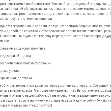
достоинствами и особенностями. Если выбор подходящей посуды заводи
ых затягиваний обращаться за помощью к настоящим мастерам своего 
тацию в телефонном режиме и дадут несколько очень важных советов.
ость покупать отменные новинки.
родаются жаропрочные изделия от лучших брендов современности, сум
руем достойное качество и стопроцентное соответствие описанию, разм
, наполнить виртуальную корзину и преодолеть незатейливую процедур
м это:
кратичная ценовая политика
ивидуальный подход
ессиональное консультирование
дные условия
временная доставка
е об утомительных поездках по городу и длинных очередях. Совершайте
шись в мягком кресле. Мы искренне надеемся, что Вы останетесь довол
ельный отзыв о нашей работе. Станьте счастливым владельцем высок
 Вы будете творить на кухне настоящие чудеса. Радуйте себя и близки
пользу! Желаем приятных покупок!