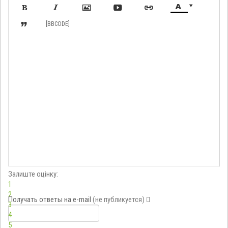








[BBCODE]
Залиште оцінку:
1
2
Получать ответы
на e-mail
(не публикуется)
3
4
5