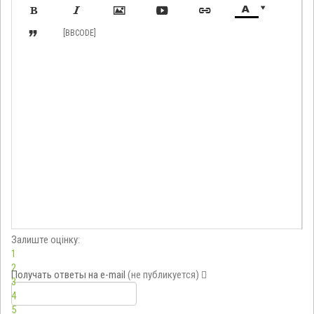








[BBCODE]
Залиште оцінку:
1
2
Получать ответы
на e-mail
(не публикуется)
3
4
5