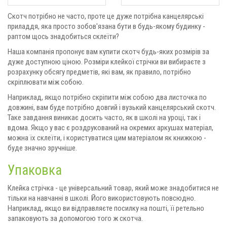
Скотч потрібно не часто, проте це дуже потрібна канцелярські
приладдя, яка просто зобов'язана бути в будь-якому будинку -
раптом щось знадобиться склеїти?
Наша компанія пропонує вам купити скотч будь-яких розмірів за
дуже доступною ціною. Розміри клейкої стрічки ви вибираєте з
розрахунку обсягу предметів, які вам, як правило, потрібно
скріплювати між собою.
Наприклад, якщо потрібно скріпити між собою два листочка по
довжині, вам буде потрібно довгий і вузький канцелярський скотч.
Таке завдання виникає досить часто, як в школі на уроці, так і
вдома. Якщо у вас є роздрукований на окремих аркушах матеріал,
можна їх склеїти, і користуватися цим матеріалом як книжкою -
буде значно зручніше.
Упаковка
Клейка стрічка - це універсальний товар, який може знадобитися не
тільки на навчанні в школі. Його використовують повсюдно.
Наприклад, якщо ви відправляєте посилку на пошті, її ретельно
запаковують за допомогою того ж скотча.