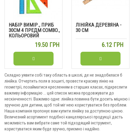
НАБІР ВИМІР., ПРИБ
ЛІНІЙКА ДЕРЕВЯНА -
30СМ 4 ПРЕДМ COMBO.,
30 СМ
КОЛЬОРОВИЙ
19.50 ГРН
6.12 ГРН
Складно уявити собі таку область в школі, де не знадобилася б
лінійка. Отчертить поля в зошиті, провести красиву лінію на
геометрії, позайматися кресленням в старших класах, підкреслити
важливу інформацію ... цей список можна продовжувати до
нескінченності. Важливо одне: лінійка повинна бути досить міцною і
зручною для дитини, щоб той міг нею користуватися без проблем.
Наша компанія пропонує вам купити лінійку за доступною ціною.
Величезний асортимент подібної канцелярської продукції дасть
можливість вам вибрати саме той підходящий інструмент,
користуватися яким буде зручно, приємно і надійно.