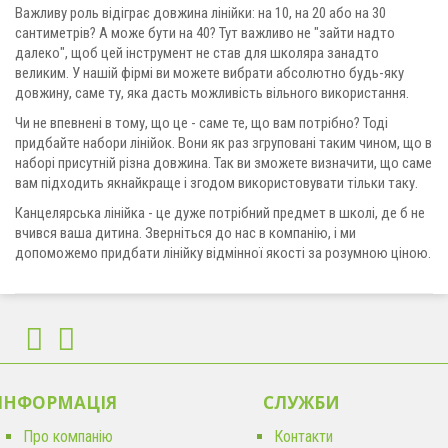
Важливу роль відіграє довжина лінійки: на 10, на 20 або на 30
сантиметрів? А може бути на 40? Тут важливо не "зайти надто
далеко", щоб цей інструмент не став для школяра занадто
великим. У нашій фірмі ви можете вибрати абсолютно будь-яку
довжину, саме ту, яка дасть можливість вільного використання.
Чи не впевнені в тому, що це - саме те, що вам потрібно? Тоді
придбайте набори лінійок. Вони як раз згруповані таким чином, що в
наборі присутній різна довжина. Так ви зможете визначити, що саме
вам підходить якнайкраще і згодом використовувати тільки таку.
Канцелярська лінійка - це дуже потрібний предмет в школі, де б не
вчився ваша дитина. Зверніться до нас в компанію, і ми
допоможемо придбати лінійку відмінної якості за розумною ціною.
ІНФОРМАЦІЯ
CЛУЖБИ
Про компанію
Контакти