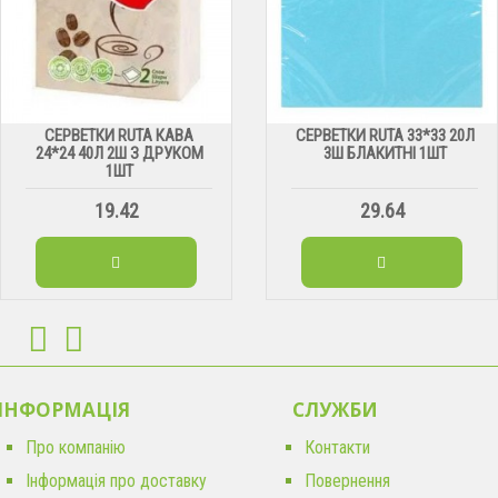
СЕРВЕТКИ RUTA КАВА
СЕРВЕТКИ RUTA 33*33 20Л
24*24 40Л 2Ш З ДРУКОМ
3Ш БЛАКИТНІ 1ШТ
1ШТ
19.42
29.64
ІНФОРМАЦІЯ
CЛУЖБИ
Про компанію
Контакти
Інформація про доставку
Повернення