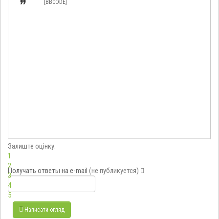

[BBCODE]
Залиште оцінку:
1
2
Получать ответы
на e-mail
(не публикуется)
3
4
5
Написати огляд