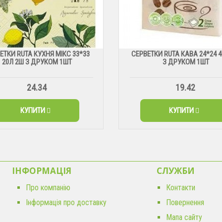
ЕТКИ RUTA КУХНЯ МІКС 33*33
СЕРВЕТКИ RUTA КАВА 24*24 
20Л 2Ш З ДРУКОМ 1ШТ
З ДРУКОМ 1ШТ
24.34
19.42
КУПИТИ
КУПИТИ
ІНФОРМАЦІЯ
CЛУЖБИ
Про компанію
Контакти
Інформація про доставку
Повернення
Мапа сайту