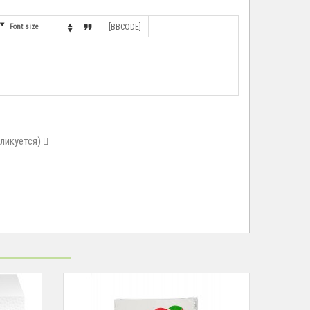


Font size
[BBCODE]

бликуется)