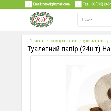
Email:
rvrovik@gmail.com
Тел.:
+38(095) 245-
Головна
Господарські товари
Туалетний папір
Туалетний папір (24шт) На