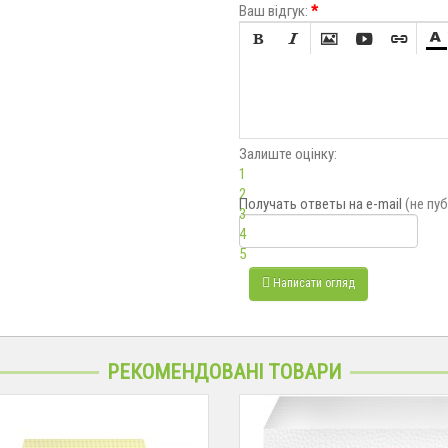
Ваш відгук:
*






Залиште оцінку:
1
2
Получать ответы
на e-mail
(не пу
3
4
5
Написати огляд
РЕКОМЕНДОВАНІ ТОВАРИ