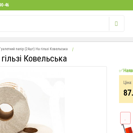
90-46
Туалетний папір (24шт) На гільзі Ковельська
 гільзі Ковельська
✅Наявн
Ціна:
87