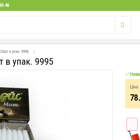
90-46
20шт в упак. 9995
 в упак. 9995
✅Наявн
Ціна:
78