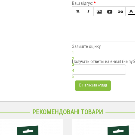
Ваш відгук:
*






Залиште оцінку:
1
2
Получать ответы
на e-mail
(не пу
3
4
5
Написати огляд
РЕКОМЕНДОВАНІ ТОВАРИ