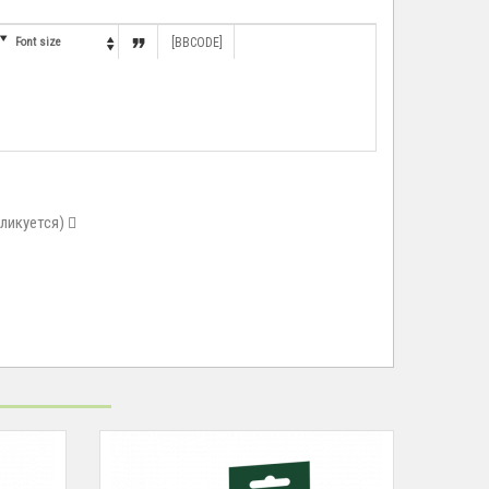


Font size
[BBCODE]

бликуется)