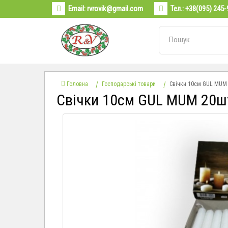
Email:
rvrovik@gmail.com
Тел.:
+38(095) 245-
Головна
Господарські товари
Свічки 10см GUL MUM 
Свічки 10см GUL MUM 20шт