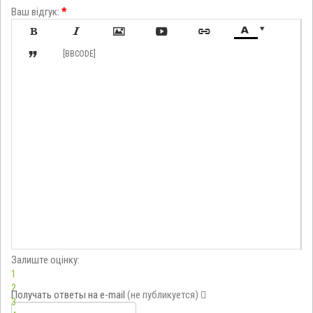
Ваш відгук:
*








[BBCODE]
Залиште оцінку:
1
2
Получать ответы
на e-mail
(не публикуется)
3