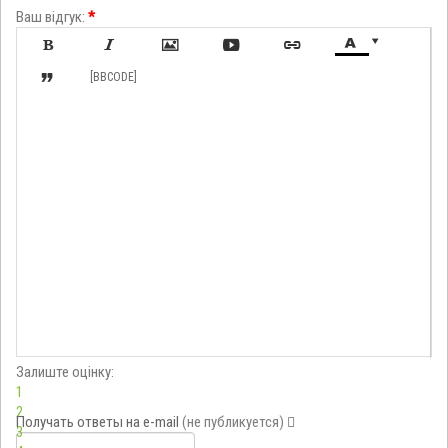
Ваш відгук:
*








[BBCODE]
Залиште оцінку:
1
2
Получать ответы
на e-mail
(не публикуется)
3