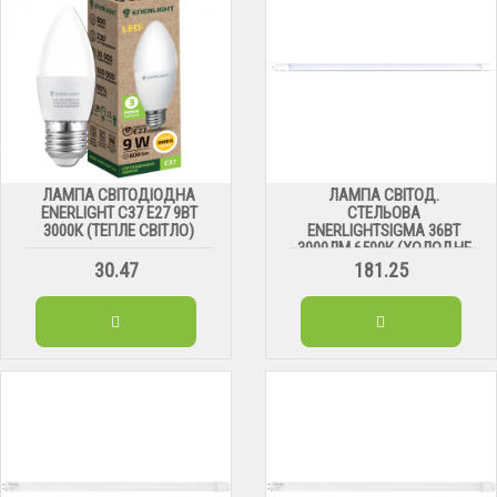
ЛАМПА СВІТОДІОДНА
ЛАМПА СВІТОД.
ENERLIGHT С37 Е27 9ВТ
СТЕЛЬОВА
3000К (ТЕПЛЕ СВІТЛО)
ENERLIGHTSIGMA 36ВТ
3000ЛМ 6500К (ХОЛОДНЕ
СВІТЛО)
30.47
181.25