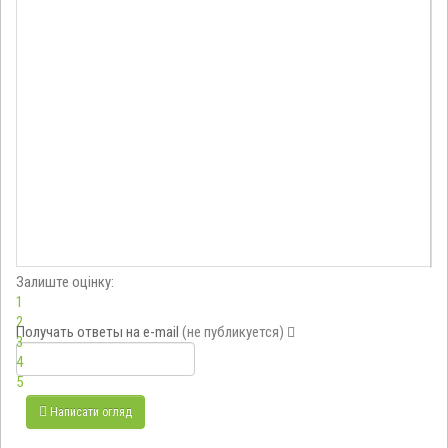
Залиште оцінку:
1
2
Получать ответы
на e-mail
(не публикуется)
3
4
5
Написати огляд