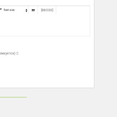


Font size
[BBCODE]

бликуется)