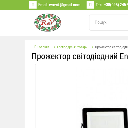
Email:
rvrovik@gmail.com
Тел.:
+38(095) 245-
Головна
Господарські товари
Прожектор світодіодн
Прожектор світодіодний E