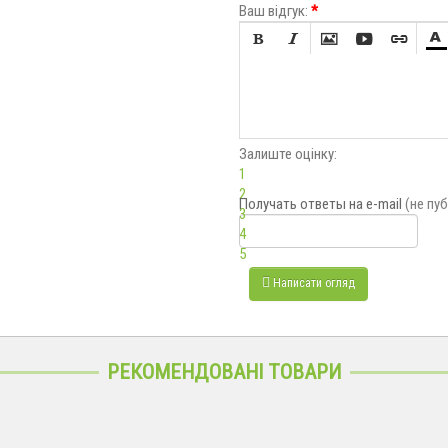
Ваш відгук:
*






Залиште оцінку:
1
2
Получать ответы
на e-mail
(не пу
3
4
5
Написати огляд
РЕКОМЕНДОВАНІ ТОВАРИ