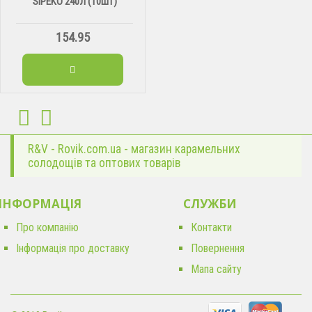
SIPEKO 240Л (10ШТ)
154.95
R&V - Rovik.com.ua - магазин карамельних
солодощів та оптових товарів
ІНФОРМАЦІЯ
CЛУЖБИ
Про компанію
Контакти
Інформація про доставку
Повернення
Мапа сайту