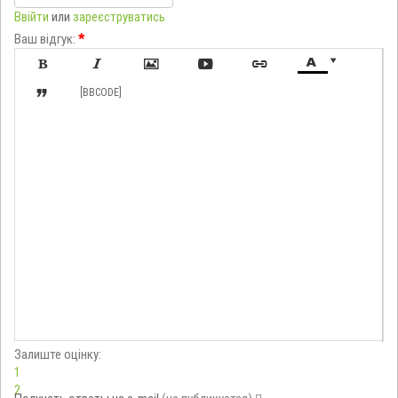
Ввійти
или
зареєструватись
Ваш відгук:
*








[BBCODE]
Залиште оцінку:
1
2