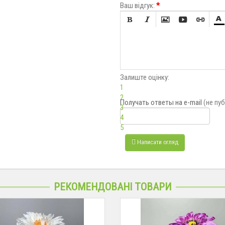
Ваш відгук:
*






Залиште оцінку:
1
2
Получать ответы
на e-mail
(не пу
3
4
5
Написати огляд
РЕКОМЕНДОВАНІ ТОВАРИ