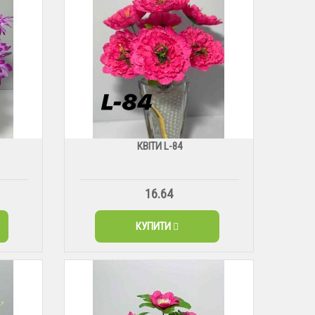
КВІТИ L-84
16.64
КУПИТИ