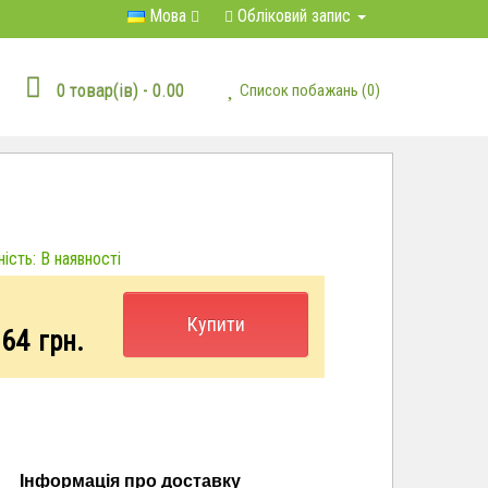
Мова
Обліковий запис
0 товар(ів) - 0.00
Список побажань (0)
ість: В наявності
Купити
.64
грн.
Інформація про доставку