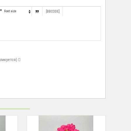


Font size
[BBCODE]

бликуется)