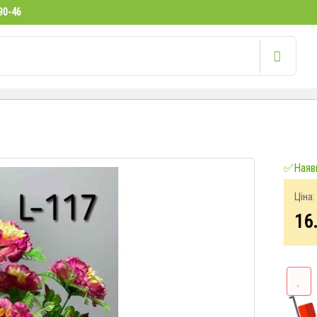
90-46
✅Наявн
Ціна:
16