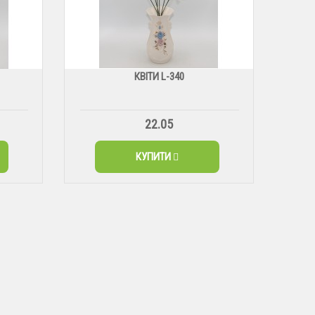
КВІТИ L-340
22.05
КУПИТИ